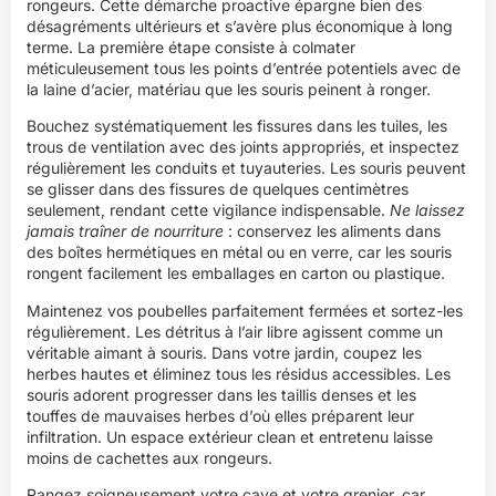
rongeurs. Cette démarche proactive épargne bien des
désagréments ultérieurs et s’avère plus économique à long
terme. La première étape consiste à colmater
méticuleusement tous les points d’entrée potentiels avec de
la laine d’acier, matériau que les souris peinent à ronger.
Bouchez systématiquement les fissures dans les tuiles, les
trous de ventilation avec des joints appropriés, et inspectez
régulièrement les conduits et tuyauteries. Les souris peuvent
se glisser dans des fissures de quelques centimètres
seulement, rendant cette vigilance indispensable.
Ne laissez
jamais traîner de nourriture
: conservez les aliments dans
des boîtes hermétiques en métal ou en verre, car les souris
rongent facilement les emballages en carton ou plastique.
Maintenez vos poubelles parfaitement fermées et sortez-les
régulièrement. Les détritus à l’air libre agissent comme un
véritable aimant à souris. Dans votre jardin, coupez les
herbes hautes et éliminez tous les résidus accessibles. Les
souris adorent progresser dans les taillis denses et les
touffes de mauvaises herbes d’où elles préparent leur
infiltration. Un espace extérieur clean et entretenu laisse
moins de cachettes aux rongeurs.
Rangez soigneusement votre cave et votre grenier, car