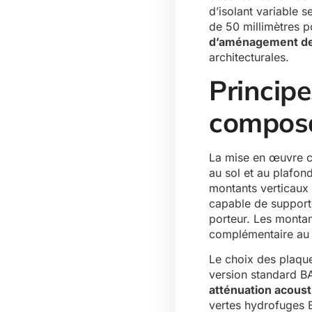
d’isolant variable s
de 50 millimètres p
d’aménagement d
architecturales.
Principe
compos
La mise en œuvre co
au sol et au plafon
montants verticaux 
capable de supporte
porteur. Les montant
complémentaire au 
Le choix des plaque
version standard BA
atténuation acoust
vertes hydrofuges B