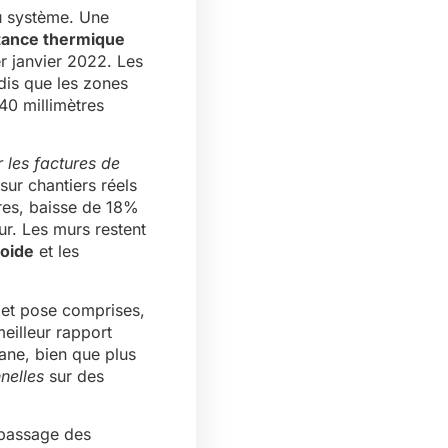
u système. Une
tance thermique
r janvier 2022. Les
dis que les zones
40 millimètres
 les factures de
sur chantiers réels
res, baisse de 18%
ur. Les murs restent
roide
et les
e et pose comprises,
meilleur rapport
hane, bien que plus
nelles
sur des
e passage des