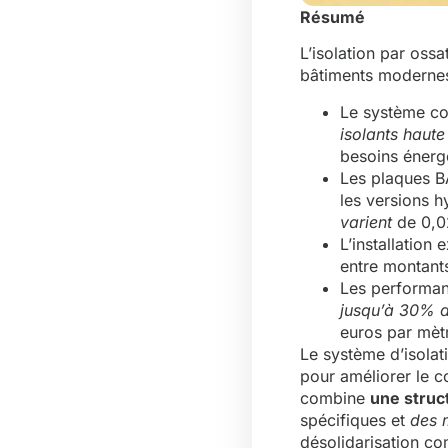
Résumé
L’isolation par oss
bâtiments moderne
Le système c
isolants haut
besoins énerg
Les plaques B
les versions h
varient
de 0,0
L’installation 
entre montants
Les performan
jusqu’à 30% d
euros par mètr
Le système d’isolat
pour améliorer le c
combine
une struc
spécifiques et
des 
désolidarisation co