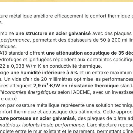
ature métallique améliore efficacement le confort thermique 
s.
ombine
une structure en acier galvanisé
avec des plaques 
e performance
, permettant des épaisseurs de 50 à 200 milli
étiques.
A13 standard offrent
une atténuation acoustique de 35 déc
ydrofuges et ignifugées répondent aux contraintes spécifiq
22 à 0,038 W/m·K en conductivité thermique.
exige
une humidité inférieure à 5%
et un entraxe maximum 
. Un vide d’air de 20 millimètres optimise les performance
ces atteignent
2,9 m²·K/W en résistance thermique
stand
’économies énergétiques
selon l’ADEME, avec un investiss
e carré.
ion par ossature métallique représente une solution techni
onfort thermique et acoustique des bâtiments. Cette approc
ture porteuse en acier galvanisé
, des plaques de plâtre a
matériaux isolants haute performance
. L’architecture repos
mplète entre le mur existant et le parement, permettant d’in