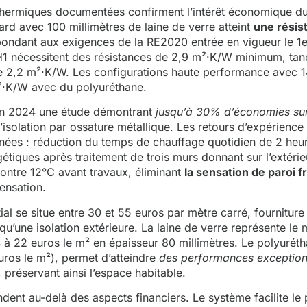
hermiques documentées confirment l’intérêt économique d
ard avec 100 millimètres de laine de verre atteint
une résis
pondant aux exigences de la RE2020 entrée en vigueur le 1e
H1 nécessitent des résistances de 2,9 m²·K/W minimum, tan
e 2,2 m²·K/W. Les configurations haute performance avec 1
²·K/W avec du polyuréthane.
en 2024 une étude démontrant
jusqu’à 30% d’économies sur
’isolation par ossature métallique. Les retours d’expérience 
nées : réduction du temps de chauffage quotidien de 2 heu
tiques après traitement de trois murs donnant sur l’extérie
ontre 12°C avant travaux, éliminant
la sensation de paroi f
ensation.
tial se situe entre 30 et 55 euros par mètre carré, fournitur
u’une isolation extérieure. La laine de verre représente le 
4 à 22 euros le m² en épaisseur 80 millimètres. Le polyurét
ros le m²), permet d’atteindre
des performances exception
 préservant ainsi l’espace habitable.
ndent au-delà des aspects financiers. Le système facilite l