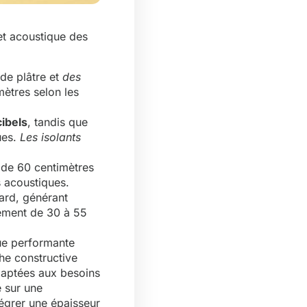
et acoustique des
de plâtre et
des
mètres selon les
ibels
, tandis que
ues.
Les isolants
de 60 centimètres
s acoustiques.
ard, générant
ement de 30 à 55
que performante
he constructive
daptées aux besoins
e sur une
tégrer une épaisseur