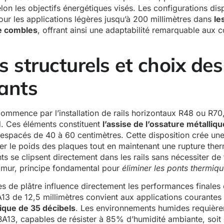
elon les objectifs énergétiques visés. Les configurations dis
our les applications légères jusqu’à 200 millimètres dans
le
e combles
, offrant ainsi une adaptabilité remarquable aux c
s structurels et choix des
ants
mmence par l’installation de rails horizontaux R48 ou R70,
d. Ces éléments constituent
l’assise de l’ossature métalliqu
espacés de 40 à 60 centimètres. Cette disposition crée une 
r le poids des plaques tout en maintenant une rupture the
s se clipsent directement dans les rails sans nécessiter de 
mur, principe fondamental pour
éliminer les ponts thermiq
s de plâtre influence directement les performances finales
13 de 12,5 millimètres convient aux applications courante
ique de 35 décibels
. Les environnements humides requière
A13, capables de résister à 85% d’humidité ambiante, soit 