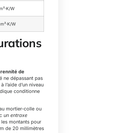
 m²·K/W
 m²·K/W
urations
érennité de
té ne dépassant pas
à l’aide d’un niveau
odique conditionne
au mortier-colle ou
ec
un entraxe
re les montants pour
um de 20 millimètres