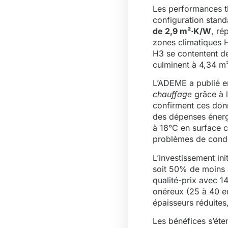
Les performances t
configuration stand
de 2,9 m²·K/W
, ré
zones climatiques 
H3 se contentent d
culminent à 4,34 m
L’ADEME a publié 
chauffage
grâce à l
confirment ces don
des dépenses énergé
à 18°C en surface c
problèmes de cond
L’investissement ini
soit 50% de moins q
qualité-prix avec 1
onéreux (25 à 40 eu
épaisseurs réduites,
Les bénéfices s’éte