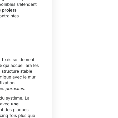
ponibles s’étendent
s projets
ontraintes
 fixés solidement
e
qui accueillera les
structure stable
rmique avec le mur
fixation
ues parasites
.
 du système. La
s avec
une
nt des plaques
cinq fois plus que