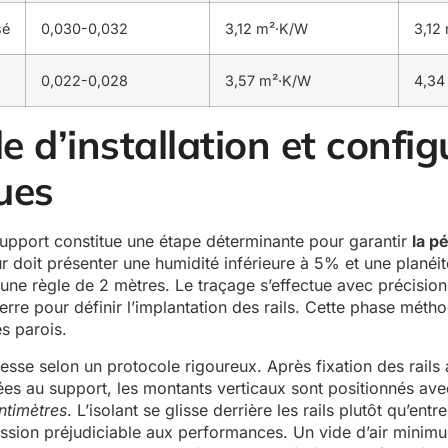
sé
0,030-0,032
3,12 m²·K/W
3,12
0,022-0,028
3,57 m²·K/W
4,34
e d’installation et config
ues
upport constitue une étape déterminante pour garantir
la p
r doit présenter une humidité inférieure à 5% et une planéi
 une règle de 2 mètres. Le traçage s’effectue avec précision 
uerre pour définir l’implantation des rails. Cette phase méth
es parois.
sse selon un protocole rigoureux. Après fixation des rails 
ées au support, les montants verticaux sont positionnés av
timètres
. L’isolant se glisse derrière les rails plutôt qu’ent
ssion préjudiciable aux performances. Un vide d’air minim