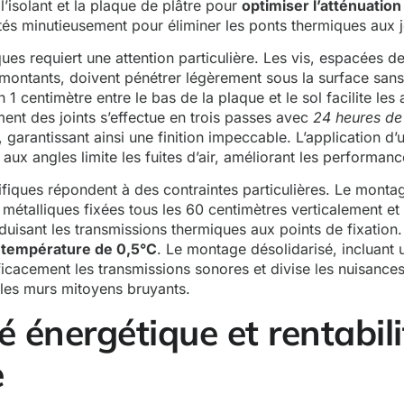
 l’isolant et la plaque de plâtre pour
optimiser l’atténuatio
és minutieusement pour éliminer les ponts thermiques aux j
ues requiert une attention particulière. Les vis, espacées d
 montants, doivent pénétrer légèrement sous la surface sans 
1 centimètre entre le bas de la plaque et le sol facilite les
ement des joints s’effectue en trois passes avec
24 heures de
, garantissant ainsi une finition impeccable. L’application d’u
 aux angles limite les fuites d’air, améliorant les performa
iques répondent à des contraintes particulières. Le monta
s métalliques fixées tous les 60 centimètres verticalement et
duisant les transmissions thermiques aux points de fixation.
 température de 0,5°C
. Le montage désolidarisé, incluant
fficacement les transmissions sonores et divise les nuisance
 les murs mitoyens bruyants.
té énergétique et rentabili
e