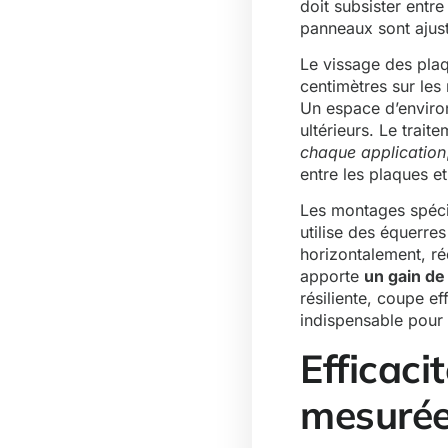
doit subsister entre
panneaux sont ajust
Le vissage des plaq
centimètres sur les
Un espace d’environ 
ultérieurs. Le trait
chaque application
entre les plaques et
Les montages spécif
utilise des équerre
horizontalement, ré
apporte
un gain de
résiliente, coupe e
indispensable pour
Efficaci
mesuré