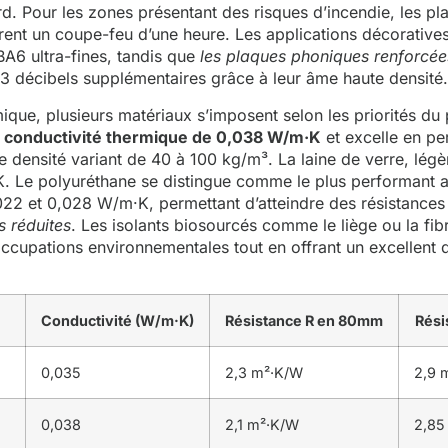
rd. Pour les zones présentant des risques d’incendie, les p
rent un coupe-feu d’une heure. Les applications décoratives
A6 ultra-fines, tandis que
les plaques phoniques renforcée
à 3 décibels supplémentaires grâce à leur âme haute densité.
ique, plusieurs matériaux s’imposent selon les priorités du 
 conductivité thermique de 0,038 W/m·K
et excelle en p
 densité variant de 40 à 100 kg/m³. La laine de verre, lég
K. Le polyuréthane se distingue comme le plus performant 
022 et 0,028 W/m·K, permettant d’atteindre des résistances
s réduites
. Les isolants biosourcés comme le liège ou la fib
ccupations environnementales tout en offrant un excellent
Conductivité (W/m·K)
Résistance R en 80mm
Rési
0,035
2,3 m²·K/W
2,9 
0,038
2,1 m²·K/W
2,85