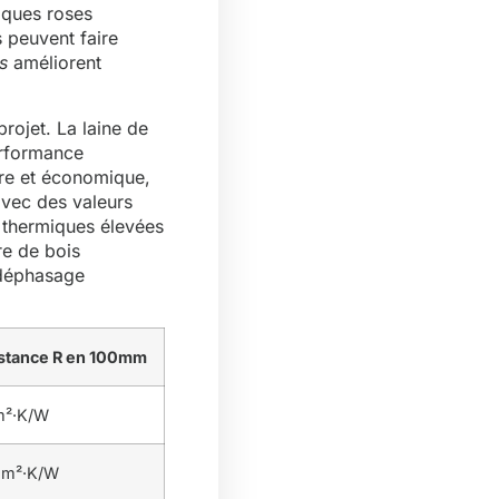
laques roses
 peuvent faire
s
améliorent
projet. La laine de
erformance
ère et économique,
avec des valeurs
 thermiques élevées
re de bois
 déphasage
stance R en 100mm
m²·K/W
 m²·K/W