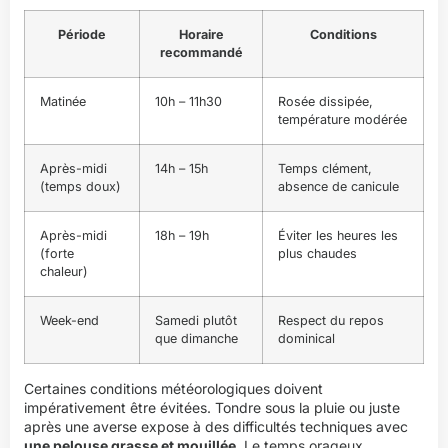
Période
Horaire
Conditions
recommandé
Matinée
10h – 11h30
Rosée dissipée,
température modérée
Après-midi
14h – 15h
Temps clément,
(temps doux)
absence de canicule
Après-midi
18h – 19h
Éviter les heures les
(forte
plus chaudes
chaleur)
Week-end
Samedi plutôt
Respect du repos
que dimanche
dominical
Certaines conditions météorologiques doivent
impérativement être évitées. Tondre sous la pluie ou juste
après une averse expose à des difficultés techniques avec
une pelouse grasse et mouillée
. Le temps orageux