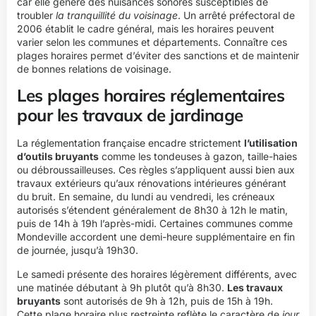
car elle génère des nuisances sonores susceptibles de
troubler
la tranquillité du voisinage
. Un arrêté préfectoral de
2006 établit le cadre général, mais les horaires peuvent
varier selon les communes et départements. Connaître ces
plages horaires permet d’éviter des sanctions et de maintenir
de bonnes relations de voisinage.
Les plages horaires réglementaires
pour les travaux de jardinage
La réglementation française encadre strictement
l’utilisation
d’outils bruyants
comme les tondeuses à gazon, taille-haies
ou débroussailleuses. Ces règles s’appliquent aussi bien aux
travaux extérieurs qu’aux rénovations intérieures générant
du bruit. En semaine, du lundi au vendredi, les créneaux
autorisés s’étendent généralement de 8h30 à 12h le matin,
puis de 14h à 19h l’après-midi. Certaines communes comme
Mondeville accordent une demi-heure supplémentaire en fin
de journée, jusqu’à 19h30.
Le samedi présente des horaires légèrement différents, avec
une matinée débutant à 9h plutôt qu’à 8h30.
Les travaux
bruyants
sont autorisés de 9h à 12h, puis de 15h à 19h.
Cette plage horaire plus restreinte reflète le caractère de
jour