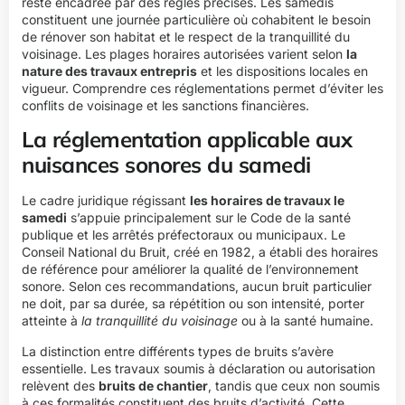
reste encadrée par des règles précises. Les samedis
constituent une journée particulière où cohabitent le besoin
de rénover son habitat et le respect de la tranquillité du
voisinage. Les plages horaires autorisées varient selon
la
nature des travaux entrepris
et les dispositions locales en
vigueur. Comprendre ces réglementations permet d’éviter les
conflits de voisinage et les sanctions financières.
La réglementation applicable aux
nuisances sonores du samedi
Le cadre juridique régissant
les horaires de travaux le
samedi
s’appuie principalement sur le Code de la santé
publique et les arrêtés préfectoraux ou municipaux. Le
Conseil National du Bruit, créé en 1982, a établi des horaires
de référence pour améliorer la qualité de l’environnement
sonore. Selon ces recommandations, aucun bruit particulier
ne doit, par sa durée, sa répétition ou son intensité, porter
atteinte à
la tranquillité du voisinage
ou à la santé humaine.
La distinction entre différents types de bruits s’avère
essentielle. Les travaux soumis à déclaration ou autorisation
relèvent des
bruits de chantier
, tandis que ceux non soumis
à ces formalités constituent des bruits d’activité. Cette