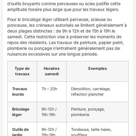
d’outils bruyants comme perceuses ou scies justifie cette
amplitude horaire plus large que pour les travaux légers.
Pour
le bricolage léger
utilisant perceuse, scieuse ou
ponceuse, les créneaux autorisés se limitent généralement à
deux plages distinctes : de 9h à 12h et de 15h à 19h le
samedi. Cette restriction vise à préserver les moments de
repos des résidents. Les travaux de peinture, papier peint,
plomberie ou ponçage n’entraînent généralement pas de
nuisances excessives sur une longue période.
Type de
Horaires
Exemples
travaux
samedi
Travaux
7h – 20h
Démolition, carrelage,
lourds
réfection plancher
Bricolage
9h-12h /
Peinture, ponçage,
léger
15h-19h
plomberie
Outils de
9h-12h /
Tondeuse, taille-haies,
jardin
15h-19h
souffleur